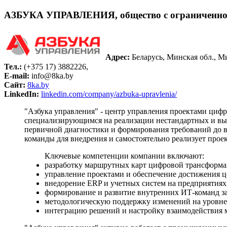
АЗБУКА УПРАВЛЕНИЯ, общество с ограниченной
Адрес:
Беларусь, Минская обл., Ми
Тел.:
(+375 17) 3882226,
E-mail:
info@8ka.by
Сайт:
8ka.by
LinkedIn:
linkedin.com/company/azbuka-upravlenia/
"Азбука управления" - центр управления проектами циф
специализирующимся на реализации нестандартных и выс
первичной диагностики и формирования требований до в
команды для внедрения и самостоятельно реализует прое
Ключевые компетенции компании включают:
разработку маршрутных карт цифровой трансформа
управление проектами и обеспечение достижения це
внедорение ERP и учетных систем на предприятиях
формирование и развитие внутренних ИТ-команд за
методологическую поддержку изменений на уровне 
интеграцию решений и настройку взаимодействия м