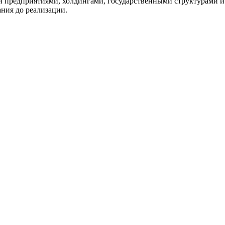
и предприятиями, холдингами, государственными структурами 
ния до реализации.