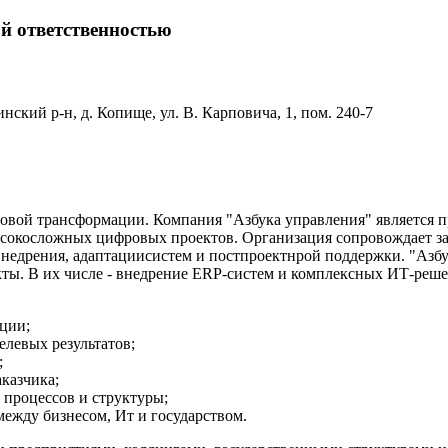
 ответственностью
нский р-н, д. Копище, ул. В. Карповича, 1, пом. 240-7
ровой трансформации. Компания "Азбука управления" является
окосложных цифровых проектов. Организация сопровождает зак
недрения, адаптациисистем и постпроектнрой поддержки. "Азбу
кты. В их числе - внедрение ERP-систем и комплексных ИТ-реш
ции;
левых результатов;
;
казчика;
процессов и структуры;
ежду бизнесом, Ит и государством.