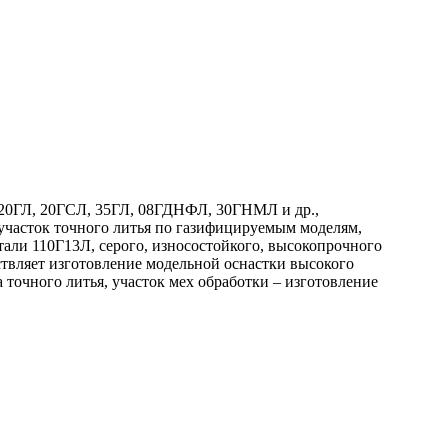
й 20ГЛ, 20ГСЛ, 35ГЛ, 08ГДНФЛ, 30ГНМЛ и др.,
участок точного литья по газифицируемым моделям,
али 110Г13Л, серого, износостойкого, высокопрочного
ствляет изготовление модельной оснастки высокого
очного литья, участок мех обработки – изготовление