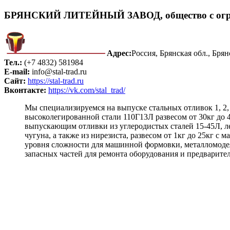
БРЯНСКИЙ ЛИТЕЙНЫЙ ЗАВОД, общество с огран
Адрес:
Россия, Брянская обл., Брян
Тел.:
(+7 4832) 581984
E-mail:
info@stal-trad.ru
Сайт:
https://stal-trad.ru
Вконтакте:
https://vk.com/stal_trad/
Мы специализируемся на выпуске стальных отливок 1, 2,
высоколегированной стали 110Г13Л развесом от 30кг до
выпускающим отливки из углеродистых сталей 15-45Л, л
чугуна, а также из нирезиста, развесом от 1кг до 25кг
уровня сложности для машинной формовки, металломодел
запасных частей для ремонта оборудования и предварит