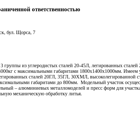
иченной ответственностью
ск, бул. Щорса, 7
 3 группы из углеродистых сталей 20-45Л, легированных стале
 4000кг с максимальными габаритами 1800х1400х1000мм. Имеем 
егированных сталей 20ГЛ, 35ГЛ, 30ХМЛ, высоколегированной ст
 с максимальными габаритами до 800мм. Модельный участок осуще
ьный – алюминиевых металломоделей и пресс форм для участка т
ельную механическую обработку литья.