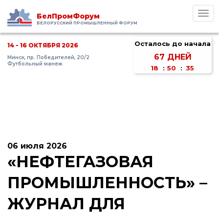
Toggl
БелПромФорум
navig
БЕЛОРУССКИЙ ПРОМЫШЛЕННЫЙ ФОРУМ
Осталось до начала
14 - 16 ОКТЯБРЯ 2026
67
ДНЕЙ
Минск, пр. Победителей, 20/2
Футбольный манеж
18
:
50
:
35
06 июля 2026
«НЕФТЕГАЗОВАЯ
ПРОМЫШЛЕННОСТЬ» –
ЖУРНАЛ ДЛЯ